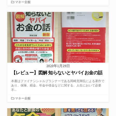
カ
マネー全般
テ
ゴ
リ
ー
2020年1月29日
【レビュー】図解 知らないとヤバイお金の話
本書はファイナンシャルプランナーである岡崎充輝氏による著作で
あり、保険、税金、年金や借金などに関する、人生において必要
不...
カ
マネー全般
テ
ゴ
リ