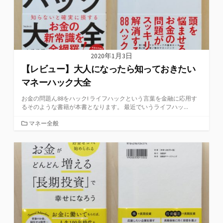
2020年1月3日
【レビュー】大人になったら知っておきたい
マネーハック大全
お金の問題ん88をハック! ライフハックという言葉を金融に応用す
るそのような書籍が本書となります。 最近でいうライフハッ...
カ
マネー全般
テ
ゴ
リ
ー