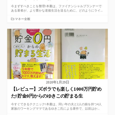
今まずすべきことを整理! 本書は、ファイナンシャルプランナーで
ある著者が、より豊かな老後生活を送るために、どのようにライ...
カ
マネー全般
テ
ゴ
リ
ー
2020年1月29日
【レビュー】ズボラでも楽しく1000万円貯め
た! 貯金0円からのゆきこの貯まる生
今すぐできるテクニック! 本書は、同い年の夫と2人の娘を持つ4人
家族のワーキングママであるゆきこ氏による著作で、以前はか...