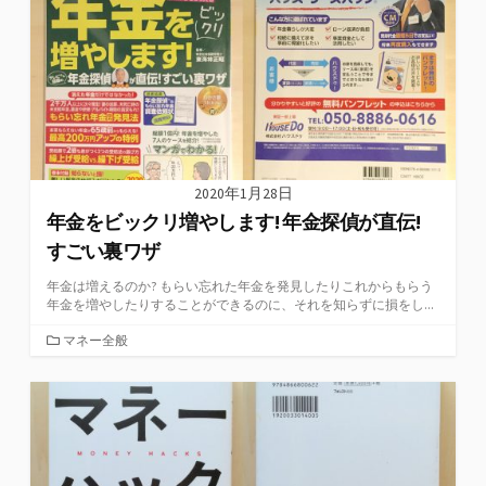
ー
2020年1月28日
年金をビックリ増やします! 年金探偵が直伝!
すごい裏ワザ
年金は増えるのか? もらい忘れた年金を発見したりこれからもらう
年金を増やしたりすることができるのに、それを知らずに損をし...
カ
マネー全般
テ
ゴ
リ
ー