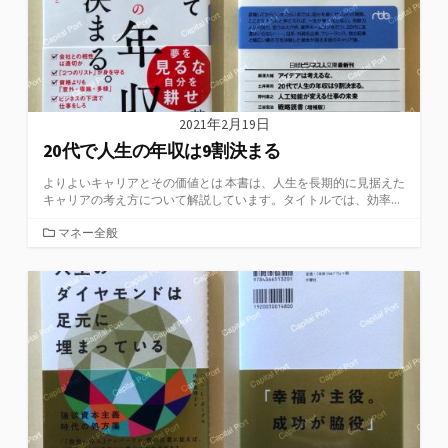
2021年2月19日
20代で人生の年収は9割決まる
よりよいキャリアとその価値とは 本書は、人生を長期的に見据えた
キャリアの考え方について解説しています。タイトルでは、効率...
カ
マネー全般
テ
ゴ
リ
ー