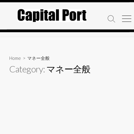
コ
ン
テ
検
メ
ン
索
ニ
ト
ュ
ツ
グ
ー
へ
ル
ス
キ
Home
> マネー全般
ッ
Category:
マネー全般
プ