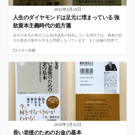
2021年2月19日
人生のダイヤモンドは足元に埋まっている 強
欲資本主義時代の処方箋
自分の本当の幸せとは 経済成長が鈍化している現代では、格差の拡
大や資本の集中が大きな問題となっています。また金融の世界で...
カ
マネー全般
テ
ゴ
リ
ー
2020年3月21日
長い老後のためのお金の基本