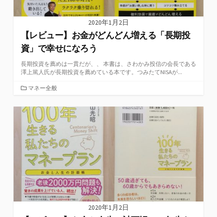
2020年1月2日
【レビュー】お金がどんどん増える「長期投
資」で幸せになろう
長期投資を薦めは一貫だが、、 本書は、さわかみ投信の会長である
澤上篤人氏が長期投資を薦めている本です。つみたてNISAが...
カ
マネー全般
テ
ゴ
リ
ー
2020年1月2日