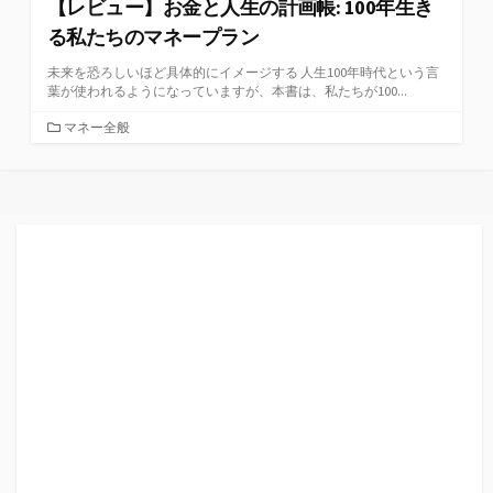
【レビュー】お金と人生の計画帳: 100年生き
る私たちのマネープラン
未来を恐ろしいほど具体的にイメージする 人生100年時代という言
葉が使われるようになっていますが、本書は、私たちが100...
カ
マネー全般
テ
ゴ
リ
ー