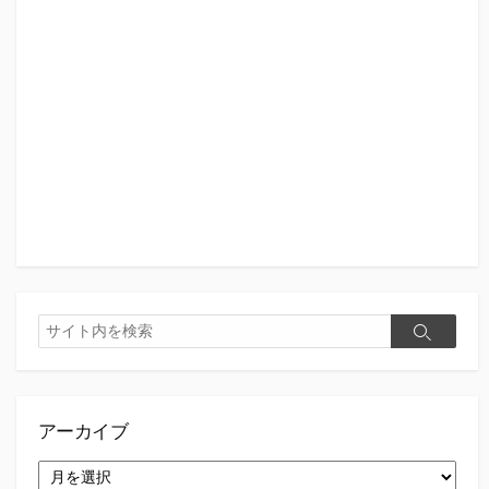
検
検
索
索
アーカイブ
ア