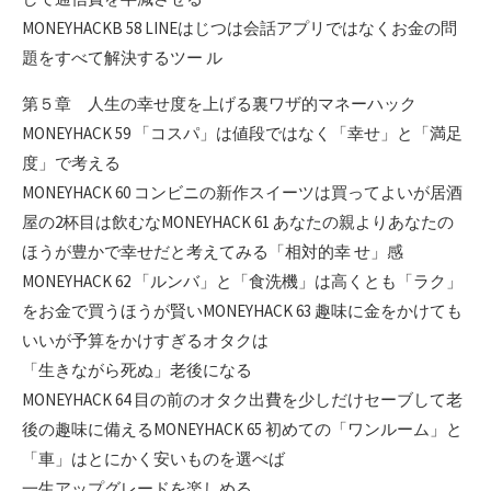
MONEYHACKB 58 LINEはじつは会話アプリではなくお金の問
題をすべて解決するツー ル
第５章 人生の幸せ度を上げる裏ワザ的マネーハック
MONEYHACK 59 「コスパ」は値段ではなく「幸せ」と「満足
度」で考える
MONEYHACK 60 コンビニの新作スイーツは買ってよいが居酒
屋の2杯目は飲むなMONEYHACK 61 あなたの親よりあなたの
ほうが豊かで幸せだと考えてみる「相対的幸 せ」感
MONEYHACK 62 「ルンバ」と「食洗機」は高くとも「ラク」
をお金で買うほうが賢いMONEYHACK 63 趣味に金をかけても
いいが予算をかけすぎるオタクは
「生きながら死ぬ」老後になる
MONEYHACK 64 目の前のオタク出費を少しだけセーブして老
後の趣味に備えるMONEYHACK 65 初めての「ワンルーム」と
「車」はとにかく安いものを選べば
一生アップグレードを楽しめる