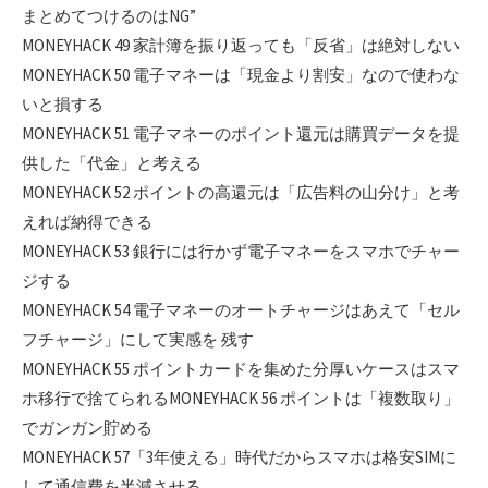
まとめてつけるのはNG”
MONEYHACK 49 家計簿を振り返っても「反省」は絶対しない
MONEYHACK 50 電子マネーは「現金より割安」なので使わな
いと損する
MONEYHACK 51 電子マネーのポイント還元は購買データを提
供した「代金」と考える
MONEYHACK 52 ポイントの高還元は「広告料の山分け」と考
えれば納得できる
MONEYHACK 53 銀行には行かず電子マネーをスマホでチャー
ジする
MONEYHACK 54 電子マネーのオートチャージはあえて「セル
フチャージ」にして実感を 残す
MONEYHACK 55 ポイントカードを集めた分厚いケースはスマ
ホ移行で捨てられるMONEYHACK 56 ポイントは「複数取り」
でガンガン貯める
MONEYHACK 57「3年使える」時代だからスマホは格安SIMに
して通信費を半減させる