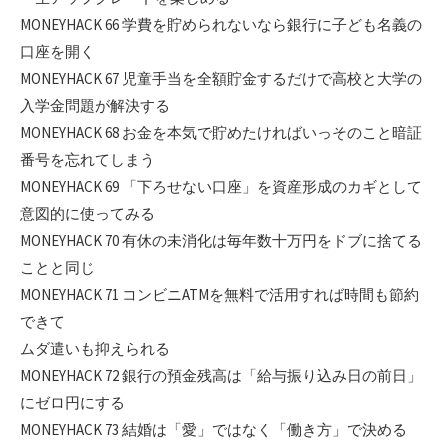
MONEYHACK 66 学費を貯められないなら銀行に子ども名義の
口座を開く
MONEYHACK 67 児童手当を全額貯金するだけで高校と大学の
入学金問題が解決する
MONEYHACK 68 お金を本気で貯めたければいっそのこと暗証
番号を忘れてしまう
MONEYHACK 69 「下ろせない口座」を資産形成のカギとして
意図的に使ってみる
MONEYHACK 70 有休の未消化は毎年数十万円をドブに捨てる
ことと同じ
MONEYHACK 71 コンビニATMを無料で活用すれば時間も節約
できて
ムダ遣いも抑えられる
MONEYHACK 72 銀行の預金残高は「給与振り込み日の前日」
にゼロ円にする
MONEYHACK 73 結婚は「愛」ではなく「働き方」で決める