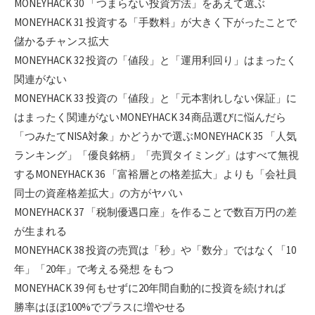
MONEYHACK 30 「つまらない投資方法」をあえて選ぶ
MONEYHACK 31 投資する「手数料」が大きく下がったことで
儲かるチャンス拡大
MONEYHACK 32 投資の「値段」と「運用利回り」はまったく
関連がない
MONEYHACK 33 投資の「値段」と「元本割れしない保証」に
はまったく関連がないMONEYHACK 34 商品選びに悩んだら
「つみたてNISA対象」かどうかで選ぶMONEYHACK 35 「人気
ランキング」「優良銘柄」「売買タイミング」はすべて無視
するMONEYHACK 36 「富裕層との格差拡大」よりも「会社員
同士の資産格差拡大」の方がヤバい
MONEYHACK 37 「税制優遇口座」を作ることで数百万円の差
が生まれる
MONEYHACK 38 投資の売買は「秒」や「数分」ではなく「10
年」「20年」で考える発想 をもつ
MONEYHACK 39 何もせずに20年間自動的に投資を続ければ
勝率はほぼ100%でプラスに増やせる