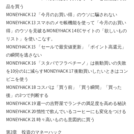
品を買う
MONEYHACK 12 「今月のお買い得」のウソに騙されない
MONEYHACK 13 スマホのメモ帳機能を使って「今月のお買い
得」のウソを見破るMONEYHACK 14 ECサイトの「欲しいもの
リスト」を使いこなす。
MONEYHACK 15 「セールで最安値更新」「ポイント高還元」
の瞬間を逃さない
MONEYHACK 16 「スタバでフラペチーノ」は衝動買いの失敗
を10分の1に減らすMONEYHACK 17 衝動買いしたいときはコン
ビニを使う
MONEYHACK 18 コスパは「買う前」「買う瞬間」「買った
後」の3つで判断する
MONEYHACK 19 週一の吉野屋でランチの満足度を高める秘訣
MONEYHACK 20 惰性で飲んでいるコーヒーにも変化をつける
MONEYHACK 21 時々高いものも意図的に買う
第3章 投資のマネーハック