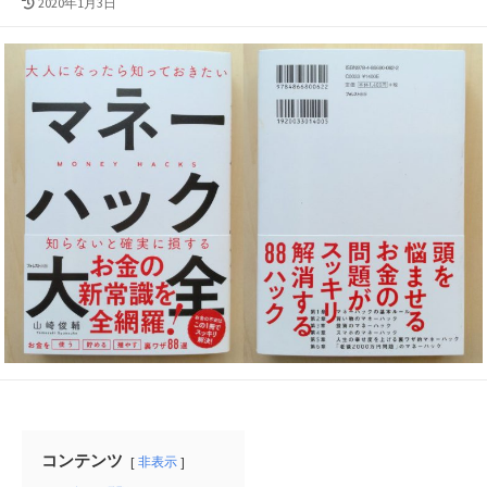
最
2020年1月3日
終
更
新
日
コンテンツ
非表示