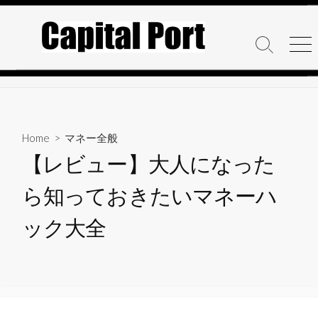
コ
ン
テ
検
メ
ン
索
ニ
ト
ュ
ツ
グ
ー
へ
ル
ス
キ
Home
>
マネー全般
ッ
【レビュー】大人になった
プ
ら知っておきたいマネーハ
ック大全