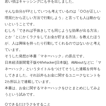
若い頃はキャッシングにも手を出しました。
そんな自分がFPとしていつも考えているのは「○○が正しい
理屈だから正しい方法で行動しよう」と言っても人は動かな
いということです。
むしろ「できれば手抜きしても同じような効果が出る方法」
とか「とにかくラクをしてお金が貯まる方法」を教えたほう
が、人は興味を持ったり行動してくれるのではないかと考え
ています。
そうした発想が本書「マネーハック」の原点です。
日本経済新聞電子版やlifehacker[日本版]、AllAboutなどに「マ
ネーハック」というタイトルをつけてそうした連載を何年も
してきました。それ以外もお金に関するユニークなヒントを
2カ所以上で連載しています。
本書は、お金に関するマネーハックをひとまとめにしてみよ
うという試みです。
○できるだけラクをすること