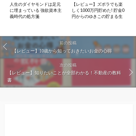
人生のダイヤモンドは足元
【レビュー】ズボラでも楽
に埋まっている 強欲資本主
しく1000万円貯めた! 貯金0
義時代の処方箋
円からのゆきこの貯まる生
前の投稿
【レビュー】10歳から知っておきたいお金の心得
次の投稿
【レビュー】知りたいことが全部わかる！不動産の教科
書