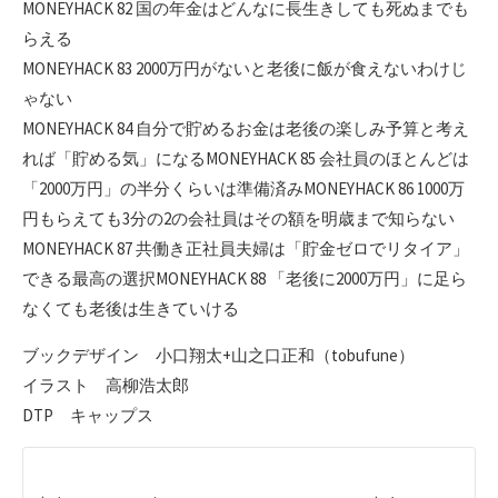
MONEYHACK 82 国の年金はどんなに長生きしても死ぬまでも
らえる
MONEYHACK 83 2000万円がないと老後に飯が食えないわけじ
ゃない
MONEYHACK 84 自分で貯めるお金は老後の楽しみ予算と考え
れば「貯める気」になるMONEYHACK 85 会社員のほとんどは
「2000万円」の半分くらいは準備済みMONEYHACK 86 1000万
円もらえても3分の2の会社員はその額を明歳まで知らない
MONEYHACK 87 共働き正社員夫婦は「貯金ゼロでリタイア」
できる最高の選択MONEYHACK 88 「老後に2000万円」に足ら
なくても老後は生きていける
ブックデザイン 小口翔太+山之口正和（tobufune）
イラスト 高柳浩太郎
DTP キャップス