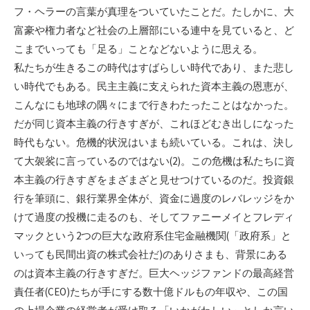
フ・ヘラーの言葉が真理をついていたことだ。たしかに、大
富豪や権力者など社会の上層部にいる連中を見ていると、ど
こまでいっても「足る」ことなどないように思える。
私たちが生きるこの時代はすばらしい時代であり、また悲し
い時代でもある。民主主義に支えられた資本主義の恩恵が、
こんなにも地球の隅々にまで行きわたったことはなかった。
だが同じ資本主義の行きすぎが、これほどむき出しになった
時代もない。危機的状況はいまも続いている。これは、決し
て大袈裟に言っているのではない(2)。この危機は私たちに資
本主義の行きすぎをまざまざと見せつけているのだ。投資銀
行を筆頭に、銀行業界全体が、資金に過度のレバレッジをか
けて過度の投機に走るのも、そしてファニーメイとフレディ
マックという2つの巨大な政府系住宅金融機関(「政府系」と
いっても民間出資の株式会社だ)のありさまも、背景にある
のは資本主義の行きすぎだ。巨大ヘッジファンドの最高経営
責任者(CEO)たちが手にする数十億ドルもの年収や、この国