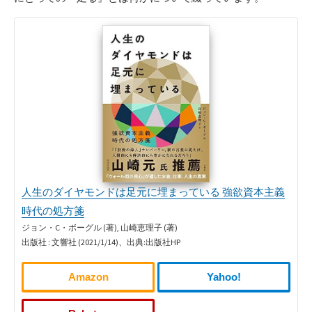
人生のダイヤモンドは足元に埋まっている 強欲資本主義
時代の処方箋
ジョン・C・ボーグル (著), 山崎恵理子 (著)
出版社 : 文響社 (2021/1/14)、出典:出版社HP
Amazon
Yahoo!