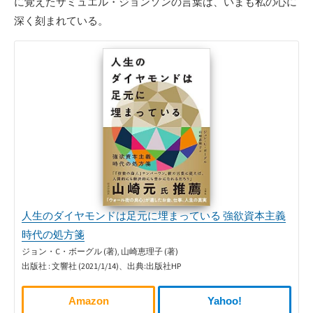
に覚えたサミュエル・ジョンソンの言葉は、いまも私の心に
深く刻まれている。
人生のダイヤモンドは足元に埋まっている 強欲資本主義
時代の処方箋
ジョン・C・ボーグル (著), 山崎恵理子 (著)
出版社 : 文響社 (2021/1/14)、出典:出版社HP
Amazon
Yahoo!