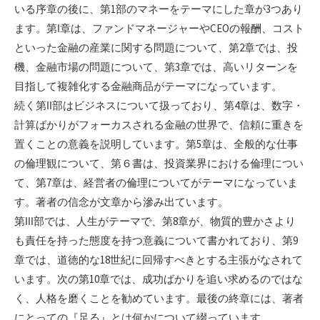
いる序章の後に、第1部のマネーをテーマにした章が3つあり
ます。第Ⅰ章は、ファンドマネージャーやCEOの報酬、コスト
といった金融の産業に関する問題について、第2章では、投
機、金融市場の問題について、第3章では、高いリターンを
目指して複雑化する金融商品がテーマになっています。
続く第Ⅱ部はビジネスについて扱っており、第4章は、数字・
計算ばかりがフォーカスされる金融の世界で、信頼に重きを
置くことの意義を説明しています。第5章は、全般的な仕事
の倫理観について、第６書は、投資業界における倫理につい
て、第7章は、経営者の倫理についてがテーマになっていま
す。著者の信念が文章から滲み出ています。
第Ⅲ部では、人生がテーマで、第8章が、物質的豊かさより
も責任を持った態度を持つ意義について書かれており、第9
章では、道徳的な18世紀に回帰すべきとする主張がなされて
います。次の第10章では、成功ばかりを追い求めるのではな
く、人格を磨くことを勧めています。最後の終章には、著者
にとっての『足る』とは何かについて綴っています。