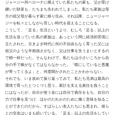
ジャージー州ベローナに構えていた私たちの家も、父が受け
継いだ財産も、たちまち失われてしまった。私たち家族は母
方の祖父母が暮らす家に移り住み、それ以降、ニュージャー
ジーを転々としながら苦しい時代を迎えることになる。
こうして、「足る」生活というより、むしろ「足る」以上の
生活を送っていた私の家族は、あっという間に経済的苦境に
立たされた。古きよき時代に何の不自由もなく育った父には
祖父のような辛抱強さがなく、父は仕事を失うまいとするの
で精一杯だった。そんなわけで、私たちは小さいころから自
分の手で稼がなくてはならなかった。「暇にしていると悪魔
が寄ってくるよ」と、何度聞かされたことかわからない。
それでも、いま改めて振り返ってみて、私たち兄弟は最高の
環境で育ったとつくづく思う。家計を支える責任を負うこと
にはなったが、自分が使う金には自分で責任をもち、自分の
力で仕事を見つけ、ほかのだれかのために働く意味を知るこ
とができたのだから。すばらしい友人たちにも恵まれ、彼ら
との交友はいまも続いている。「足る」以上の生活をしてい