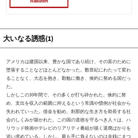
Rakuten
大いなる誘惑(1)
アメリカは建国以来、豊かな国であり続け、その富のために
堕落することなどほとんどなかった。数世紀にわたって変わ
ることなく、大志を抱き、勤勉に働き、倹約に努める国だっ
た。
しかしこの30年間で、その多くが打ち砕かれた。倹約に努
め、支出を収入の範囲に抑えるという常識や慣例が社会から
失われていった。借金を勧め、刹那的な生き方を助長する社
会のしくみが築かれた。この国の道徳を守るべき人々は、ハ
リウッド映画やテレビのリアリティ番組が描く退廃ばかりを
追い求めている。しかし、最も手に負えないのは金銭にまつ