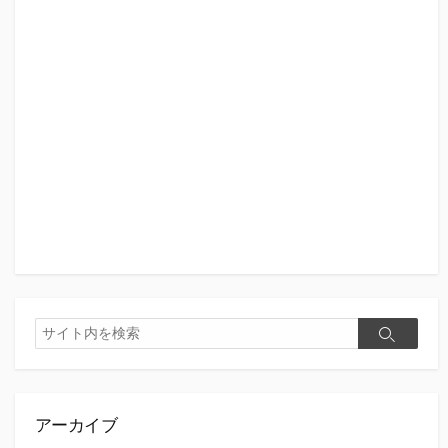
検
検
索
索
アーカイブ