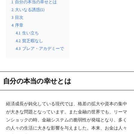
1
自分の本当の幸せとは
2
大いなる誘惑(1)
3
目次
4
序章
4.1
生い立ち
4.2
貧乏暇なし
4.3
ブレア・アカデミーで
自分の本当の幸せとは
経済成長が鈍化している現代では、格差の拡大や資本の集中
が大きな問題となっています。また金融の世界でも、リーマ
ンショックの時、金融システムの脆弱性が発端となり、多く
の人々の生活に大きな影響を与えました。本来、お金は人々