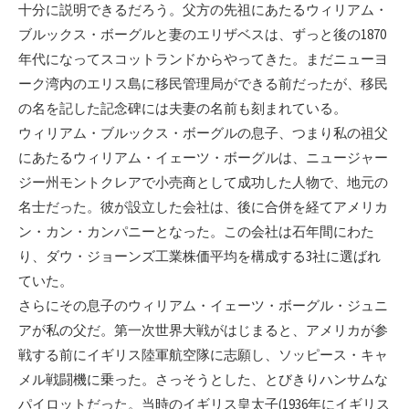
十分に説明できるだろう。父方の先祖にあたるウィリアム・
ブルックス・ボーグルと妻のエリザベスは、ずっと後の1870
年代になってスコットランドからやってきた。まだニューヨ
ーク湾内のエリス島に移民管理局ができる前だったが、移民
の名を記した記念碑には夫妻の名前も刻まれている。
ウィリアム・ブルックス・ボーグルの息子、つまり私の祖父
にあたるウィリアム・イェーツ・ボーグルは、ニュージャー
ジー州モントクレアで小売商として成功した人物で、地元の
名士だった。彼が設立した会社は、後に合併を経てアメリカ
ン・カン・カンパニーとなった。この会社は石年間にわた
り、ダウ・ジョーンズ工業株価平均を構成する3社に選ばれ
ていた。
さらにその息子のウィリアム・イェーツ・ボーグル・ジュニ
アが私の父だ。第一次世界大戦がはじまると、アメリカが参
戦する前にイギリス陸軍航空隊に志願し、ソッピース・キャ
メル戦闘機に乗った。さっそうとした、とびきりハンサムな
パイロットだった。当時のイギリス皇太子(1936年にイギリス