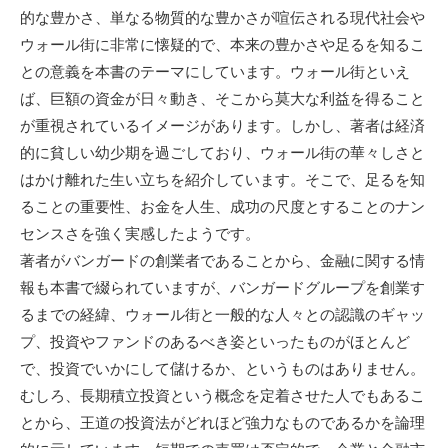
的な豊かさ、単なる物質的な豊かさが喧伝される現代社会や
ウォール街に非常に懐疑的で、本来の豊かさや足るを知るこ
との意義を本書のテーマにしています。ウォール街といえ
ば、巨額の資金が日々動き、そこから莫大な利益を得ること
が重視されているイメージがあります。しかし、著者は経済
的に貧しい幼少期を過ごしており、ウォール街の華々しさと
はかけ離れた生い立ちを紹介しています。そこで、足るを知
ることの重要性、お金を人生、成功の尺度とすることのナン
センスさを強く実感したようです。
著者がバンガードの創業者であることから、金融に関する情
報も本書で綴られていますが、バンガードグループを創業す
るまでの経緯、ウォール街と一般的な人々との認識のギャッ
プ、投資やファンドのあるべき姿といったものがほとんど
で、投資でいかにして儲けるか、というものはありません。
むしろ、長期積立投資という概念を定着させた人でもあるこ
とから、王道の投資法がどれほど強力なものであるかを論理