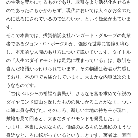
の生活を豊かにするものであり、取引をより活発化させるも
のであったにもかかわらず、現代においては人々がお金のた
めに蔑ろにされているのではないか、という疑念が出ていま
す。
そこで本書では、投資信託会社バンガード・グループの創業
者であるジョン・C・ボーグルが、強欲な世界に警鐘を鳴ら
し、本来的な人間のあり方について説いています。タイトル
の『人生のダイヤモンドは足元に埋まっている』は、教訓を
含んだ物語から付けられています。その物語は著者が共感し
ており、本の中でも紹介しています。大まかな内容は次のよ
うなものです。
「古代ペルシャの裕福な農民が、さらなる富を求めて伝説の
ダイヤモンド鉱山を探したものの見つかることがなく、つい
に海に身を投げた。そのころ、新しい土地の持ち主が現れ、
敷地を見て回ると、大きなダイヤモンドを発見した。」
つまり、本当に大切なもの、価値のあるものは裏庭のような
身近なところに転がっているということです。著者は、表面