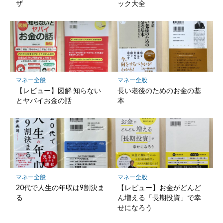
ザ
ック大全
マネー全般
マネー全般
【レビュー】図解 知らない
長い老後のためのお金の基
とヤバイお金の話
本
マネー全般
マネー全般
20代で人生の年収は9割決ま
【レビュー】お金がどんど
る
ん増える「長期投資」で幸
せになろう