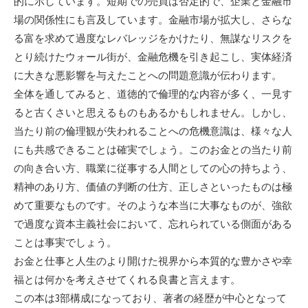
的に示しています。短期での売買は否定的で、企業と金融市
場の関係性にも言及しています。金融市場が拡大し、さらな
る富を求めて過度なレバレッジをかけたり、無謀なリスクを
とり続けたウォール街が、金融危機を引き起こし、実体経済
に大きな悪影響を与えたことへの問題意識が伝わります。
全体を通してみると、道徳的で倫理的な内容が多く、一見す
ると古くさいと思えるものもあるかもしれません。しかし、
当たり前の倫理観が失われることへの危機意識は、様々な人
にも共感できることは確実でしょう。このお金との当たり前
の向き合い方、職業に従事する人間としての心の持ちよう、
精神のあり方、価値の判断の仕方、正しさといったものは極
めて重要なものです。そのような本当に大事なものが、強欲
で過度な資本主義社会において、忘れられている側面がある
ことは事実でしょう。
お金と仕事と人生のより開けた視界から本質的な豊かさや幸
福とは何かを考えさせてくれる良書と言えます。
この本は3部構成になっており、著者の経歴が中心となって