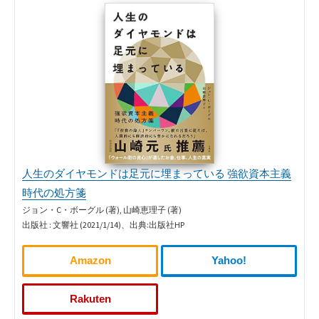
人生のダイヤモンドは足元に埋まっている 強欲資本主義
時代の処方箋
ジョン・C・ボーグル (著), 山崎恵理子 (著)
出版社 : 文響社 (2021/1/14)、出典:出版社HP
Amazon
Yahoo!
Rakuten