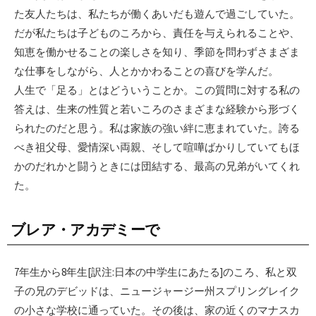
た友人たちは、私たちが働くあいだも遊んで過ごしていた。
だが私たちは子どものころから、責任を与えられることや、
知恵を働かせることの楽しさを知り、季節を問わずさまざま
な仕事をしながら、人とかかわることの喜びを学んだ。
人生で「足る」とはどういうことか。この質問に対する私の
答えは、生来の性質と若いころのさまざまな経験から形づく
られたのだと思う。私は家族の強い絆に恵まれていた。誇る
べき祖父母、愛情深い両親、そして喧嘩ばかりしていてもほ
かのだれかと闘うときには団結する、最高の兄弟がいてくれ
た。
ブレア・アカデミーで
7年生から8年生[訳注:日本の中学生にあたる]のころ、私と双
子の兄のデビッドは、ニュージャージー州スプリングレイク
の小さな学校に通っていた。その後は、家の近くのマナスカ