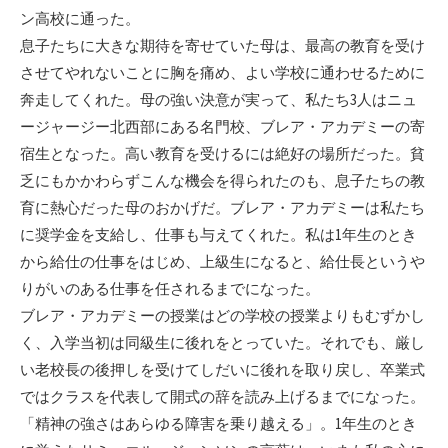
ン高校に通った。
息子たちに大きな期待を寄せていた母は、最高の教育を受け
させてやれないことに胸を痛め、よい学校に通わせるために
奔走してくれた。母の強い決意が実って、私たち3人はニュ
ージャージー北西部にある名門校、ブレア・アカデミーの寄
宿生となった。高い教育を受けるには絶好の場所だった。貧
乏にもかかわらずこんな機会を得られたのも、息子たちの教
育に熱心だった母のおかげだ。ブレア・アカデミーは私たち
に奨学金を支給し、仕事も与えてくれた。私は1年生のとき
から給仕の仕事をはじめ、上級生になると、給仕長というや
りがいのある仕事を任されるまでになった。
ブレア・アカデミーの授業はどの学校の授業よりもむずかし
く、入学当初は同級生に後れをとっていた。それでも、厳し
い老校長の後押しを受けてしだいに後れを取り戻し、卒業式
ではクラスを代表して開式の辞を読み上げるまでになった。
「精神の強さはあらゆる障害を乗り越える」。1年生のとき