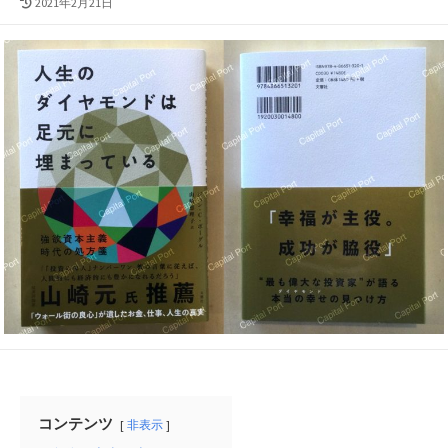
最
2021年2月21日
終
更
新
日
コンテンツ
非表示