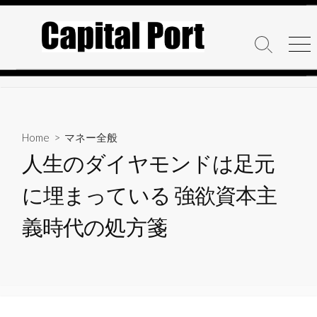
コ
ン
テ
検
メ
ン
索
ニ
ト
ュ
ツ
グ
ー
へ
ル
ス
キ
Home
>
マネー全般
ッ
人生のダイヤモンドは足元
プ
に埋まっている 強欲資本主
義時代の処方箋