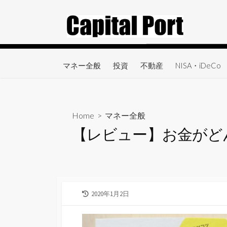
コ
ン
テ
ン
ツ
マネー全般
投資
不動産
NISA・iDeCo
へ
ス
キ
ッ
Home
>
マネー全般
プ
【レビュー】お金がど
最
2020年1月2日
終
更
新