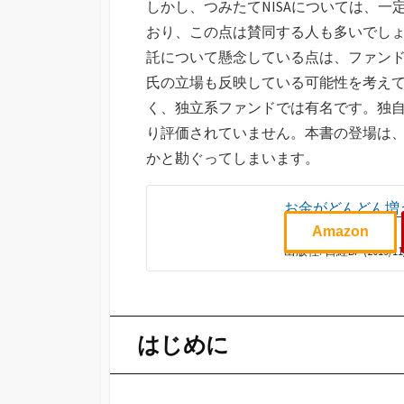
しかし、つみたてNISAについては、
おり、この点は賛同する人も多いでしょ
託について懸念している点は、ファン
氏の立場も反映している可能性を考え
く、独立系ファンドでは有名です。独
り評価されていません。本書の登場は
かと勘ぐってしまいます。
お金がどんどん増
澤上 篤人 (著)
Amazon
出版社: 日経BP (2019/
はじめに