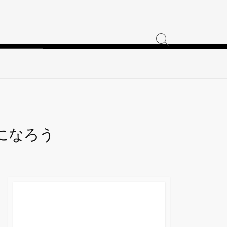
検
索
ト
グ
ル
になろう