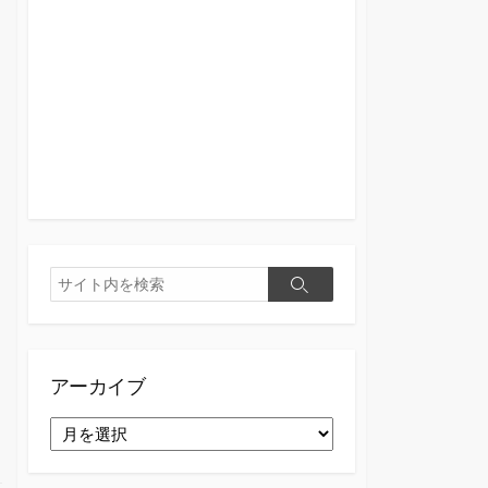
検
検
索
索
アーカイブ
ア
ー
カ