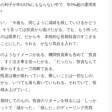
利子が年0.01%にもならない中で、年5%超の運用実
?
ない」「今後も、同じように成績を残していけるかどう
、そう言っては投資から逃げたがる。でも、もう待った
るのは限界だ。だから今、本格的な長期投資のすごさを
くことにした。それも、かなり気合を入れて。
チのようなイメージがある。機関投資家も含めて「投資
か、すぐ泣き事を並べたがる。「だったら、投資なんて
資家からすると一刀両断である。
期投資は腰が据わっている。難しいことは一切なしの、
だから、いつでも落ち着いていられる。それでいて、投
に積み上げていく。
を期待してのもの。投資のリターンを得るには、しっか
ケットで「儲かった」「損した」のディーリング売買