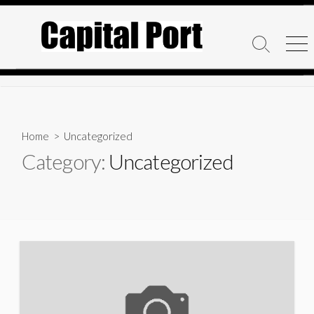
コ
ン
テ
検
メ
ン
索
ニ
ト
ュ
ツ
グ
ー
へ
ル
ス
キ
Home
> Uncategorized
ッ
Category:
Uncategorized
プ