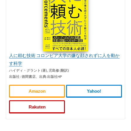
人に頼む技術 コロンビア大学の嫌な顔されずに人を動か
す科学
ハイディ・グラント (著), 児島修 (翻訳)
出版社 : 徳間書店、出典:出版社HP
Amazon
Yahoo!
Rakuten