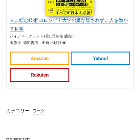
人に頼む技術 コロンビア大学の嫌な顔されずに人を動か
す科学
ハイディ・グラント (著), 児島修 (翻訳)
出版社 : 徳間書店、出典:出版社HP
Amazon
Yahoo!
Rakuten
カテゴリー:
ワーク