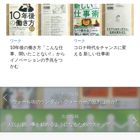
ワーク
ワーク
10年後の働き方「こんな仕
コロナ時代をチャンスに変
事、聞いたことない! 」から
える 新しい仕事術
イノベーションの予兆をつ
かむ
前の投稿
ウォール街のランダム・ウォーカーの批判は何か?
次の投稿
人にお願い事を頼めるようになるためのステップ