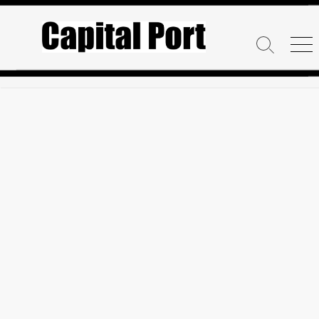
コ
ン
テ
検
メ
ン
索
ニ
ト
ュ
ツ
グ
ー
へ
ル
ス
キ
ッ
プ