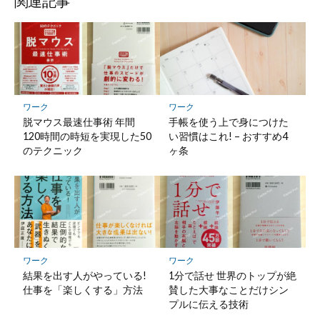
関連記事
ワーク
ワーク
脱マウス最速仕事術 年間
手帳を使う上で身につけた
120時間の時短を実現した50
い習慣はこれ! – おすすめ4
のテクニック
ヶ条
ワーク
ワーク
結果を出す人がやっている!
1分で話せ 世界のトップが絶
仕事を「楽しくする」方法
賛した大事なことだけシン
プルに伝える技術