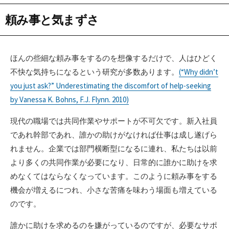
頼み事と気まずさ
ほんの些細な頼み事をするのを想像するだけで、人はひどく
不快な気持ちになるという研究が多数あります。
(“Why didn’t
you just ask?” Underestimating the discomfort of help-seeking
by Vanessa K. Bohns, F.J. Flynn. 2010)
現代の職場では共同作業やサポートが不可欠です。新入社員
であれ幹部であれ、誰かの助けがなければ仕事は成し遂げら
れません。企業では部門横断型になるに連れ、私たちは以前
より多くの共同作業が必要になり、日常的に誰かに助けを求
めなくてはならなくなっています。このように頼み事をする
機会が増えるにつれ、小さな苦痛を味わう場面も増えている
のです。
誰かに助けを求めるのを嫌がっているのですが、必要なサポ