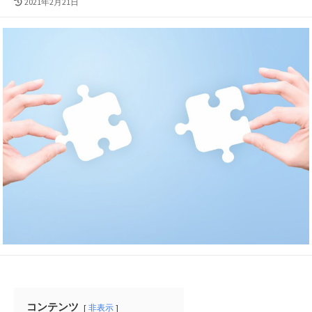
最
2021年2月21日
終
更
新
日
コンテンツ
非表示