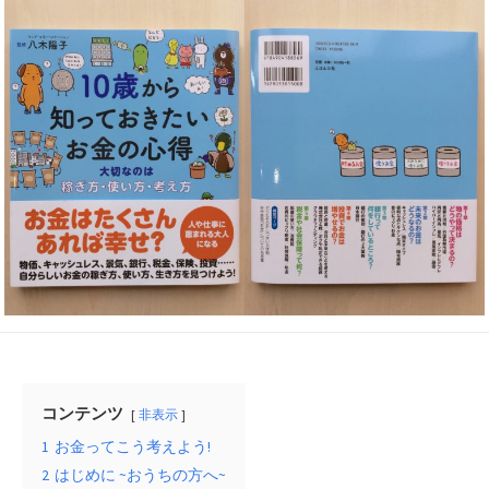
新
日
コンテンツ
非表示
1
お金ってこう考えよう!
2
はじめに ~おうちの方へ~