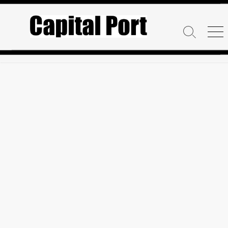
コ
ン
テ
検
メ
ン
索
ニ
ト
ュ
ツ
グ
ー
へ
ル
ス
キ
ッ
プ