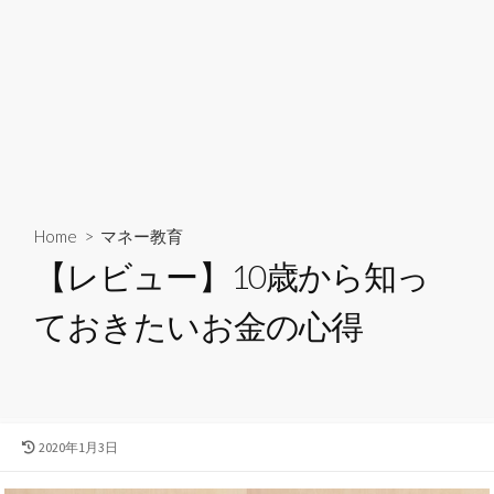
Home
>
マネー教育
【レビュー】10歳から知っ
ておきたいお金の心得
最
2020年1月3日
終
更