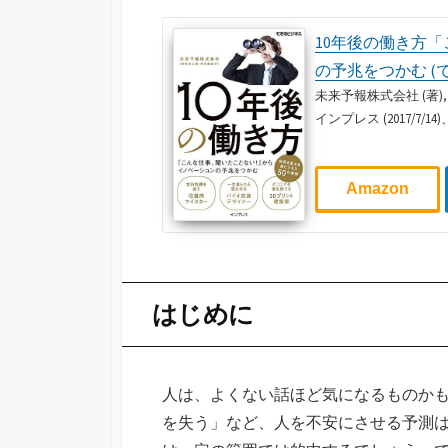
10年後の働き方
の予兆をつかむ (
未来予報株式会社 (著), 
インプレス (2017/7/1
Amazon
はじめに
人は、よくない話ほど気になるものか
を失う」など、人を不安にさせる予測