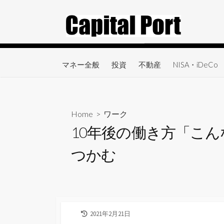
コ
ン
テ
ン
ツ
マネー全般
投資
不動産
NISA・iDeCo
へ
ス
キ
ッ
Home
>
ワーク
プ
10年後の働き方「こん
つかむ
最
2021年2月21日
終