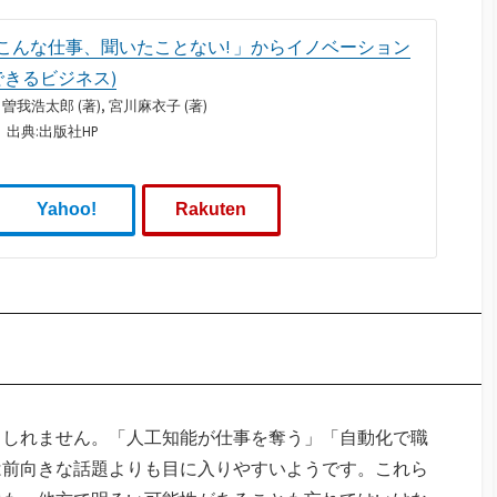
「こんな仕事、聞いたことない! 」からイノベーション
できるビジネス)
曽我浩太郎 (著), 宮川麻衣子 (著)
4)、出典:出版社HP
Yahoo!
Rakuten
もしれません。「人工知能が仕事を奪う」「自動化で職
は前向きな話題よりも目に入りやすいようです。これら