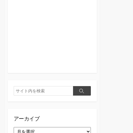
検
検
索
索
アーカイブ
ア