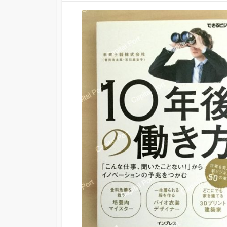
更
新
日