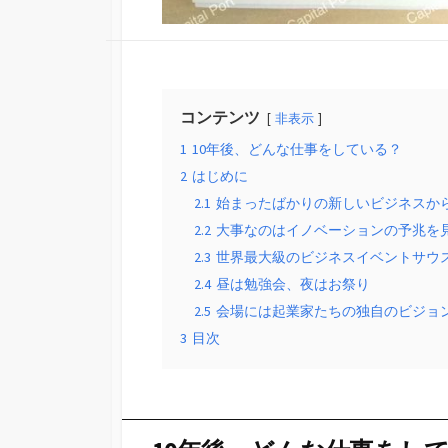
コンテンツ
非表示
1
10年後、どんな仕事をしている？
2
はじめに
2.1
始まったばかりの新しいビジネスから
2.2
大事なのはイノベーションの予兆を
2.3
世界最大級のビジネスイベントサウス・
2.4
昼は勉強会、夜はお祭り
2.5
会場には起業家たちの独自のビジョ
3
目次