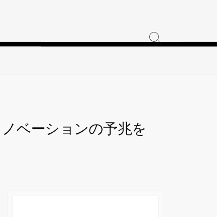
検
索
ト
グ
ル
イノベーションの予兆を