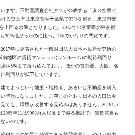
ています。不動産調査会社タスが公表する「タス空室イ
年における空室率は東京都や千葉県で33%を超え、東京市部
%を上回る水準となりました。2015年の空室率が東京都
も30%強だったのに比べ、3年でかなりの悪化です。
2017年に発表された一般財団法人日本不動産研究所の
城南地区の賃貸マンション(ワンルーム)の期待利回り
年には約4.5%まで落ち込んでおり、ほかの首都圏、大阪、名
様に利回りが低下しています。
を建てようという地主・地権者、あるいは不動産を購入
しい時代になりました。ご存じのとおり日本の人口は今
見ても、環境が改善する見込みはありません。2019年7
は2065年には9000万人程度まで減る推計で、賃貸需要も
いないのです。
税節税などの効果も発揮できる賃貸経営は、やはり魅力