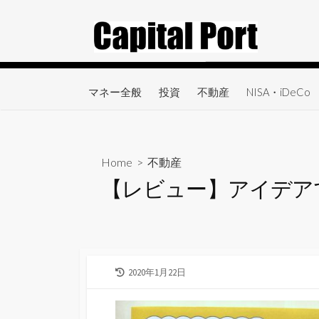
コ
ン
テ
ン
ツ
マネー全般
投資
不動産
NISA・iDeCo
へ
ス
キ
ッ
Home
>
不動産
プ
【レビュー】アイデア
最
2020年1月22日
終
更
新