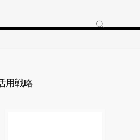
検
索
ト
グ
ル
活用戦略