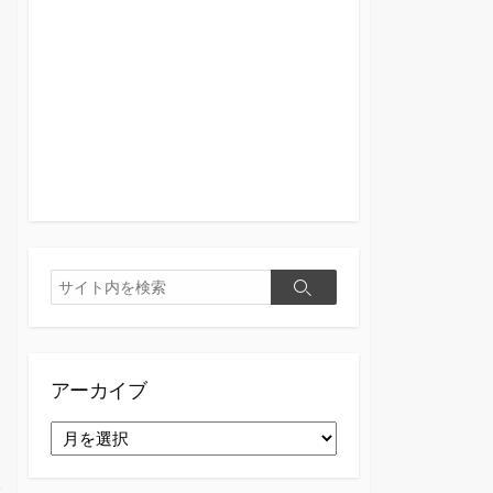
検
検
索
索
アーカイブ
ア
ー
カ