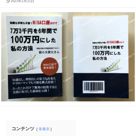
最
2021年2月21日
終
更
新
日
コンテンツ
非表示