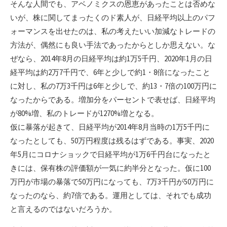
そんな人間でも、アベノミクスの恩恵があったことは否めな
いが、株に関してまったくのド素人が、日経平均以上のパフ
ォーマンスを出せたのは、私の考えたいい加減なトレードの
方法が、偶然にも良い手法であったからとしか思えない。な
ぜなら、2014年8月の日経平均は約1万5千円、2020年1月の日
経平均は約2万7千円で、6年と少しで約1・8倍になったこと
に対し、私の7万3千円は6年と少しで、約13・7倍の100万円に
なったからである。増加分をパーセントで表せば、日経平均
が80%増、私のトレードが1270%増となる。
仮に暴落が起きて、日経平均が2014年8月当時の1万5千円に
なったとしても、50万円程度は残るはずである。事実、2020
年5月にコロナショックで日経平均が1万6千円台になったと
きには、保有株の評価額が一気に約半分となった。仮に100
万円が市場の暴落で50万円になっても、7万3千円が50万円に
なったのなら、約7倍である。運用としては、それでも成功
と言えるのではないだろうか。