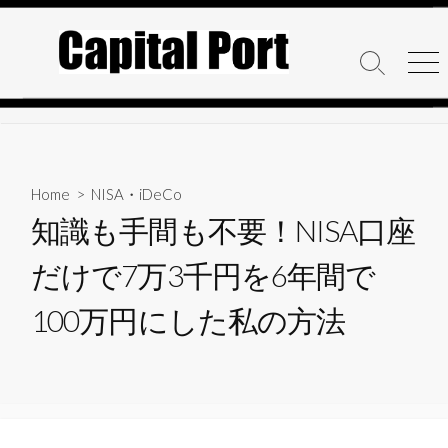
コ
ン
テ
検
メ
ン
索
ニ
ト
ュ
ツ
グ
ー
へ
ル
ス
キ
Home
>
NISA・iDeCo
ッ
知識も手間も不要！NISA口座
プ
だけで7万3千円を6年間で
100万円にした私の方法