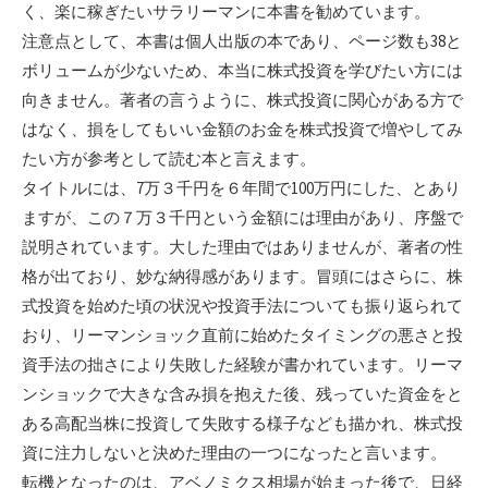
く、楽に稼ぎたいサラリーマンに本書を勧めています。
注意点として、本書は個人出版の本であり、ページ数も38と
ボリュームが少ないため、本当に株式投資を学びたい方には
向きません。著者の言うように、株式投資に関心がある方で
はなく、損をしてもいい金額のお金を株式投資で増やしてみ
たい方が参考として読む本と言えます。
タイトルには、7万３千円を６年間で100万円にした、とあり
ますが、この７万３千円という金額には理由があり、序盤で
説明されています。大した理由ではありませんが、著者の性
格が出ており、妙な納得感があります。冒頭にはさらに、株
式投資を始めた頃の状況や投資手法についても振り返られて
おり、リーマンショック直前に始めたタイミングの悪さと投
資手法の拙さにより失敗した経験が書かれています。リーマ
ンショックで大きな含み損を抱えた後、残っていた資金をと
ある高配当株に投資して失敗する様子なども描かれ、株式投
資に注力しないと決めた理由の一つになったと言います。
転機となったのは、アベノミクス相場が始まった後で、日経