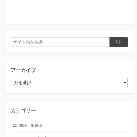
検
検
索
索
アーカイブ
ア
ー
カ
イ
ブ
カテゴリー
NISA・iDeCo