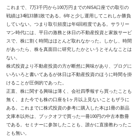
これまで、7万3千円から100万円までのNISA口座での取引の
戦績は34戦33勝1敗である。6年と少し運用してこれしか勝負
していない。つまり取引頻度は年6回程度である。サラリー
マン時代には、平日の激務と休日の不動産投資と家族サービ
スで、株に割く時間はほとんど取れなかった。しかし、時間
があったら、株を真面目に研究したかというとそんなことは
ない。
株式投資より不動産投資の方が断然に興味があり、ブログに
いろいろと書いてあるが休日は不動産投資のほうに時間を掛
けることが圧倒的であった。
正直、株に関する興味は薄く、会社四季報すら買ったことも
無く、また今でも株の口座を1ヶ月以上見ないこともザラに
ある。これまでに株式投資の参考に購入した本は1冊の新品
文庫本以外は、ブックオフで買った一冊100円の中古本数冊
である。セミナーに参加したことも、誰かに直接教わったこ
とも無い。