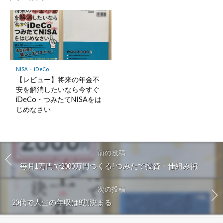
NISA・iDeCo
【レビュー】将来の年金不
安を解消したいなら今すぐ
iDeCo・つみたてNISAをは
じめなさい
前の投稿
毎月1万円で2000万円つくる! つみたて投資・仕組み術
次の投稿
20代で人生の年収は9割決まる