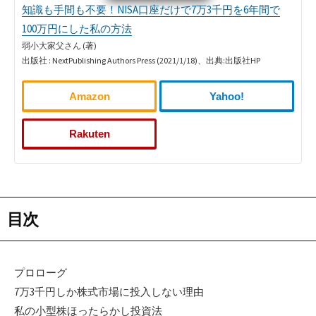
知識も手間も不要！NISA口座だけで7万3千円を6年間で
100万円にした私の方法
弱小大家父さん (著)
出版社 : NextPublishing Authors Press (2021/1/18)、出典:出版社HP
Amazon
Yahoo!
Rakuten
目次
プロローグ
7万3千円しか株式市場に投入しない理由
私の小型株ほったらかし投資法