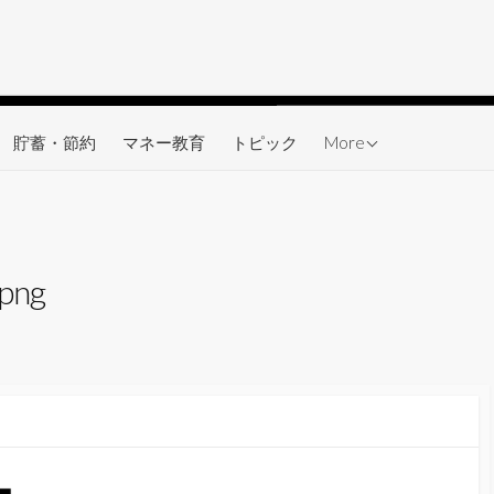
ワーク
貯蓄・節約
マネー教育
トピック
More
.png