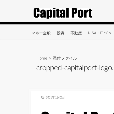
コ
ン
テ
ン
ツ
マネー全般
投資
不動産
NISA・iDeCo
へ
ス
キ
ッ
Home
> 添付ファイル
プ
cropped-capitalport-logo
公
2021年1月2日
開
日