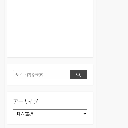
検
検
索
索
アーカイブ
ア
ー
カ