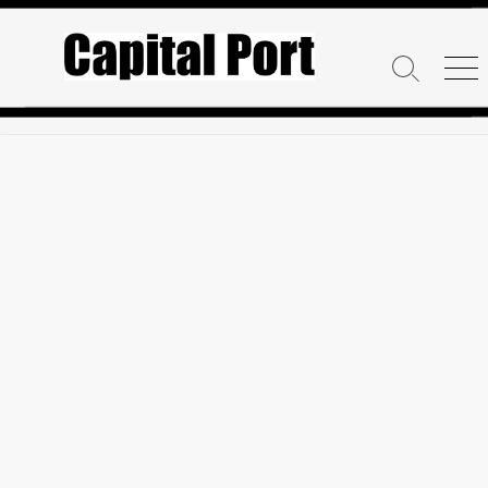
コ
ン
テ
検
メ
ン
索
ニ
ト
ュ
ツ
グ
ー
へ
ル
ス
キ
ッ
プ