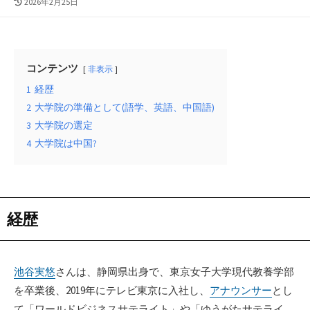
最
2026年2月25日
終
更
新
日
コンテンツ
非表示
1
経歴
2
大学院の準備として(語学、英語、中国語)
3
大学院の選定
4
大学院は中国?
経歴
池谷実悠
さんは、静岡県出身で、東京女子大学現代教養学部
を卒業後、2019年にテレビ東京に入社し、
アナウンサー
とし
て「ワールドビジネスサテライト」や「ゆうがたサテライ