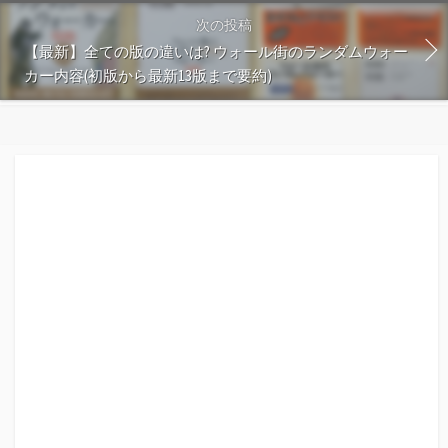
次の投稿
【最新】全ての版の違いは? ウォール街のランダムウォー
カー内容(初版から最新13版まで要約)