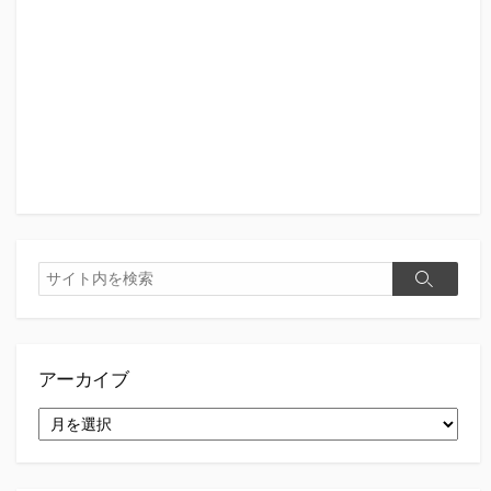
検
検
索
索
アーカイブ
ア
ー
カ
イ