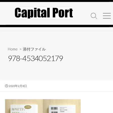
コ
ン
テ
検
メ
ン
索
ニ
ト
ュ
ツ
グ
ー
へ
ル
ス
キ
Home
> 添付ファイル
ッ
978-4534052179
プ
公
2020年2月8日
開
日