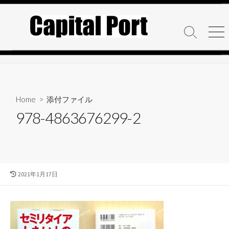
コ
ン
テ
検
メ
ン
索
ニ
ト
ュ
ツ
グ
ー
へ
ル
ス
キ
Home
> 添付ファイル
ッ
978-4863676299-2
プ
最
2021年1月17日
終
更
新
日