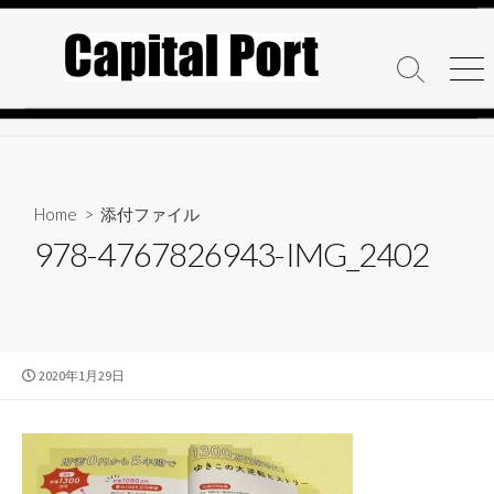
コ
ン
テ
検
メ
ン
索
ニ
ト
ュ
ツ
グ
ー
へ
ル
ス
キ
Home
> 添付ファイル
ッ
978-4767826943-IMG_2402
プ
公
2020年1月29日
開
日