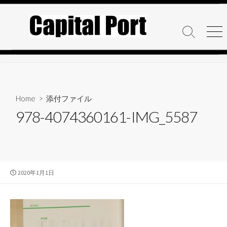
コ
ン
テ
検
メ
ン
索
ニ
ト
ュ
ツ
グ
ー
へ
ル
ス
キ
Home
> 添付ファイル
ッ
978-4074360161-IMG_5587
プ
公
2020年1月1日
開
日