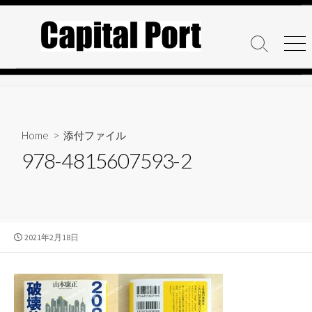
コ
ン
テ
検
メ
ン
索
ニ
ト
ュ
ツ
グ
ー
へ
ル
ス
キ
Home
> 添付ファイル
ッ
978-4815607593-2
プ
公
2021年2月18日
開
日