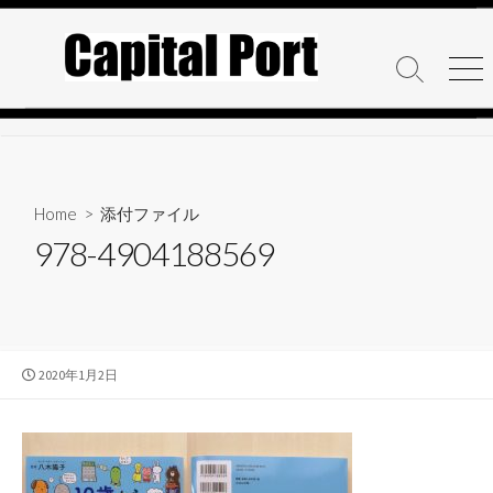
コ
ン
テ
検
メ
ン
索
ニ
ト
ュ
ツ
グ
ー
へ
ル
ス
キ
Home
> 添付ファイル
ッ
978-4904188569
プ
公
2020年1月2日
開
日