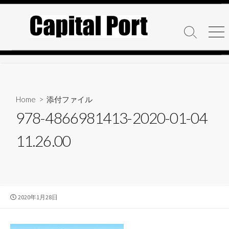
コ
ン
テ
検
メ
ン
索
ニ
ト
ュ
ツ
グ
ー
へ
ル
ス
キ
Home
> 添付ファイル
ッ
978-4866981413-2020-01-04
プ
11.26.00
公
2020年1月28日
開
日