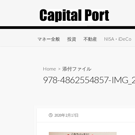
コ
ン
テ
ン
ツ
マネー全般
投資
不動産
NISA・iDeCo
へ
ス
キ
ッ
Home
> 添付ファイル
プ
978-4862554857-IMG_
公
2020年2月17日
開
日