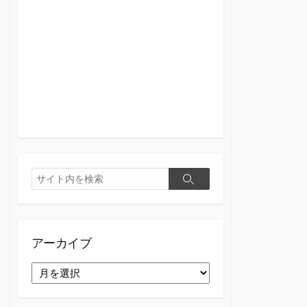
検
検
索
索
アーカイブ
ア
ー
カ