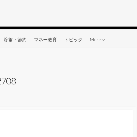
ワーク
貯蓄・節約
マネー教育
トピック
More
2708