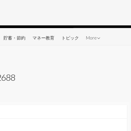
ワーク
貯蓄・節約
マネー教育
トピック
More
2688