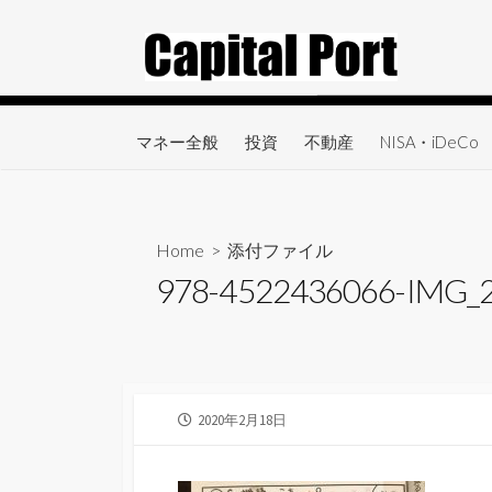
コ
ン
テ
ン
ツ
マネー全般
投資
不動産
NISA・iDeCo
へ
ス
キ
ッ
Home
> 添付ファイル
プ
978-4522436066-IMG_
公
2020年2月18日
開
日