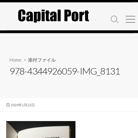
コ
ン
テ
検
メ
ン
索
ニ
ト
ュ
ツ
グ
ー
へ
ル
ス
キ
Home
> 添付ファイル
ッ
978-4344926059-IMG_8131
プ
公
2020年1月22日
開
日