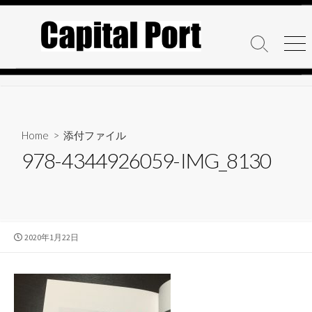
コ
ン
テ
検
メ
ン
索
ニ
ト
ュ
ツ
グ
ー
へ
ル
ス
キ
Home
> 添付ファイル
ッ
978-4344926059-IMG_8130
プ
公
2020年1月22日
開
日