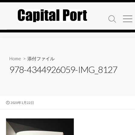
コ
ン
テ
検
メ
ン
索
ニ
ト
ュ
ツ
グ
ー
へ
ル
ス
キ
Home
> 添付ファイル
ッ
978-4344926059-IMG_8127
プ
公
2020年1月22日
開
日