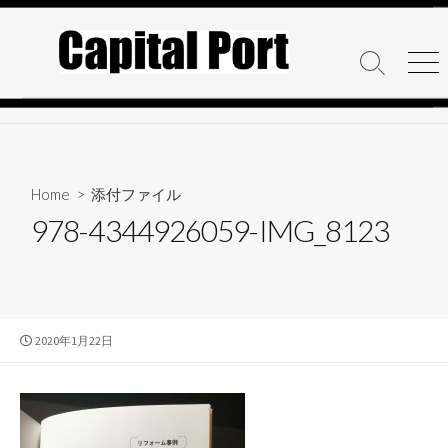
コ
ン
テ
検
メ
ン
索
ニ
ト
ュ
ツ
グ
ー
へ
ル
ス
キ
Home
> 添付ファイル
ッ
978-4344926059-IMG_8123
プ
公
2020年1月22日
開
日