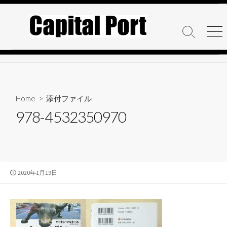
コ
ン
テ
検
メ
ン
索
ニ
ト
ュ
ツ
グ
ー
へ
ル
ス
キ
Home
> 添付ファイル
ッ
978-4532350970
プ
公
2020年1月19日
開
日