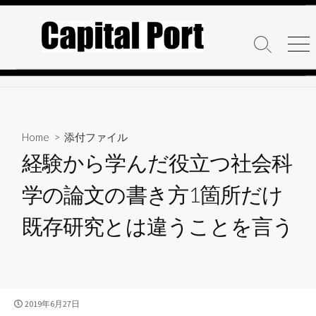
コ
ン
テ
検
メ
ン
索
ニ
ト
ュ
ツ
グ
ー
へ
ル
ス
キ
Home
> 添付ファイル
ッ
経験から学んだ役立つ社会科
プ
学の論文の書き方1箇所だけ
既存研究とは違うことを言う
公
2019年6月27日