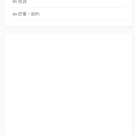
投資
貯蓄・節約