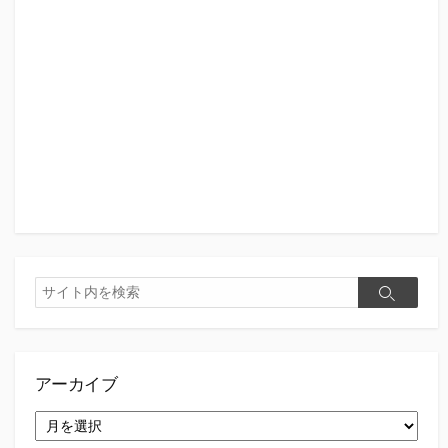
検
検
索
索
アーカイブ
ア
ー