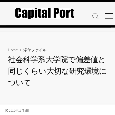
コ
ン
テ
検
メ
ン
索
ニ
ト
ュ
ツ
グ
ー
へ
ル
ス
キ
Home
> 添付ファイル
ッ
社会科学系大学院で偏差値と
プ
同じくらい大切な研究環境に
ついて
公
2019年12月9日