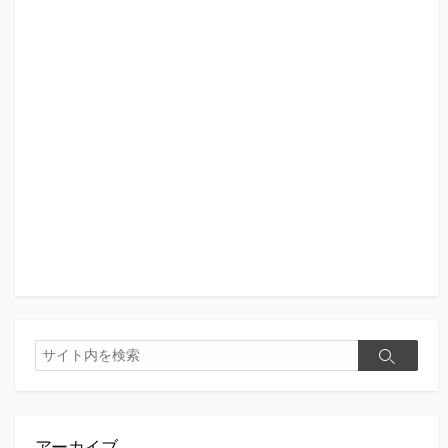
検
検
索
索
アーカイブ