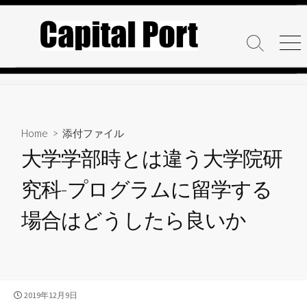
コ
ン
テ
検
メ
ン
索
ニ
ト
ュ
ツ
グ
ー
へ
ル
ス
キ
Home
> 添付ファイル
ッ
大学学部時とは違う大学院研
プ
究科-プログラムに留学する
場合はどうしたら良いか
公
2019年12月9日