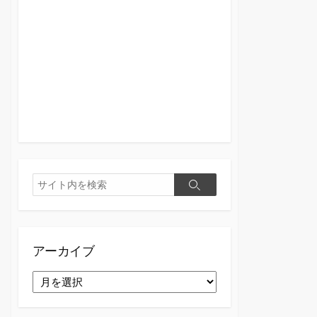
検
検
索
索
アーカイブ
ア
ー
カ