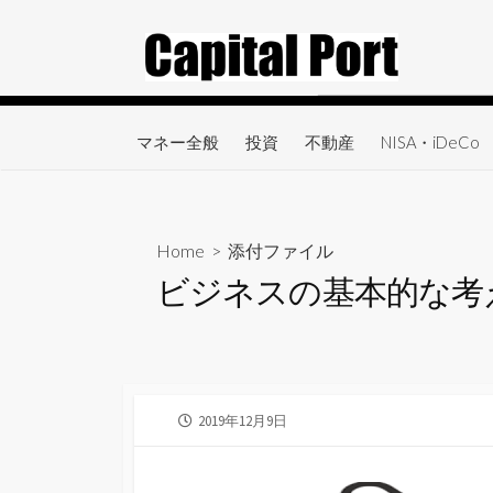
コ
ン
テ
ン
ツ
マネー全般
投資
不動産
NISA・iDeCo
へ
ス
キ
ッ
Home
> 添付ファイル
プ
ビジネスの基本的な考
公
2019年12月9日
開
日