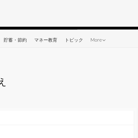
ワーク
貯蓄・節約
マネー教育
トピック
More
え