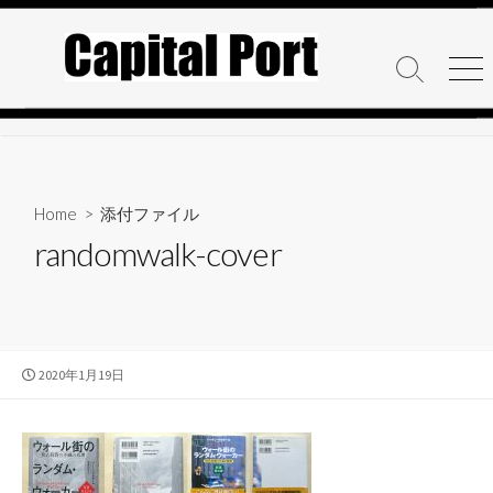
コ
ン
テ
検
メ
ン
索
ニ
ト
ュ
ツ
グ
ー
へ
ル
ス
キ
Home
> 添付ファイル
ッ
randomwalk-cover
プ
公
2020年1月19日
開
日